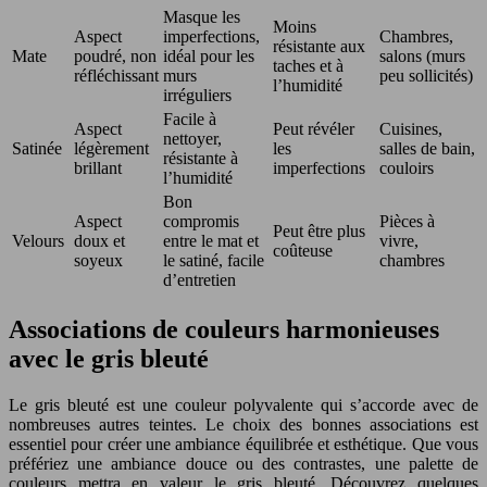
Masque les
Moins
Aspect
imperfections,
Chambres,
résistante aux
Mate
poudré, non
idéal pour les
salons (murs
taches et à
réfléchissant
murs
peu sollicités)
l’humidité
irréguliers
Facile à
Aspect
Peut révéler
Cuisines,
nettoyer,
Satinée
légèrement
les
salles de bain,
résistante à
brillant
imperfections
couloirs
l’humidité
Bon
Aspect
compromis
Pièces à
Peut être plus
Velours
doux et
entre le mat et
vivre,
coûteuse
soyeux
le satiné, facile
chambres
d’entretien
Associations de couleurs harmonieuses
avec le gris bleuté
Le gris bleuté est une couleur polyvalente qui s’accorde avec de
nombreuses autres teintes. Le choix des bonnes associations est
essentiel pour créer une ambiance équilibrée et esthétique. Que vous
préfériez une ambiance douce ou des contrastes, une palette de
couleurs mettra en valeur le gris bleuté. Découvrez quelques