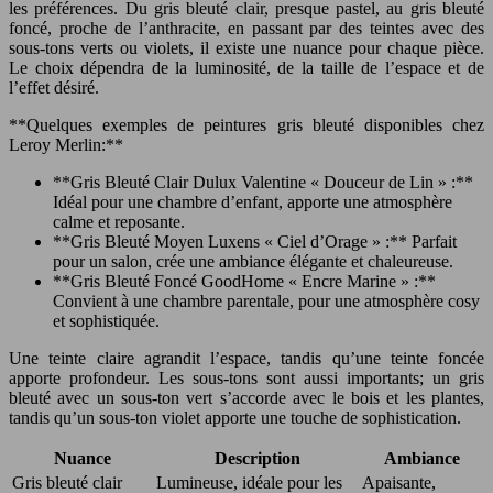
les préférences. Du gris bleuté clair, presque pastel, au gris bleuté
foncé, proche de l’anthracite, en passant par des teintes avec des
sous-tons verts ou violets, il existe une nuance pour chaque pièce.
Le choix dépendra de la luminosité, de la taille de l’espace et de
l’effet désiré.
**Quelques exemples de peintures gris bleuté disponibles chez
Leroy Merlin:**
**Gris Bleuté Clair Dulux Valentine « Douceur de Lin » :**
Idéal pour une chambre d’enfant, apporte une atmosphère
calme et reposante.
**Gris Bleuté Moyen Luxens « Ciel d’Orage » :** Parfait
pour un salon, crée une ambiance élégante et chaleureuse.
**Gris Bleuté Foncé GoodHome « Encre Marine » :**
Convient à une chambre parentale, pour une atmosphère cosy
et sophistiquée.
Une teinte claire agrandit l’espace, tandis qu’une teinte foncée
apporte profondeur. Les sous-tons sont aussi importants; un gris
bleuté avec un sous-ton vert s’accorde avec le bois et les plantes,
tandis qu’un sous-ton violet apporte une touche de sophistication.
Nuance
Description
Ambiance
Gris bleuté clair
Lumineuse, idéale pour les
Apaisante,