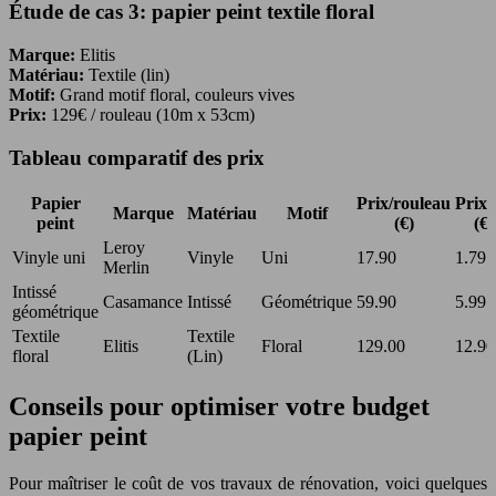
Étude de cas 3: papier peint textile floral
Marque:
Elitis
Matériau:
Textile (lin)
Motif:
Grand motif floral, couleurs vives
Prix:
129€ / rouleau (10m x 53cm)
Tableau comparatif des prix
Papier
Prix/rouleau
Prix/
Marque
Matériau
Motif
peint
(€)
(€)
Leroy
Vinyle uni
Vinyle
Uni
17.90
1.79
Merlin
Intissé
Casamance
Intissé
Géométrique
59.90
5.99
géométrique
Textile
Textile
Elitis
Floral
129.00
12.90
floral
(Lin)
Conseils pour optimiser votre budget
papier peint
Pour maîtriser le coût de vos travaux de rénovation, voici quelques