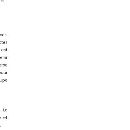
 le
xes,
ttes
 est
enir
erse
pour
oupe
. La
x et
.