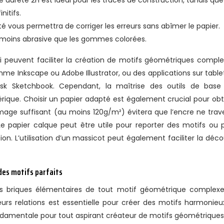
 dureté 2H est idéal pour les tracés de construction, tandis que
nitifs.
vous permettra de corriger les erreurs sans abîmer le papier.
moins abrasive que les gommes colorées.
ui peuvent faciliter la création de motifs géométriques comple
omme Inkscape ou Adobe Illustrator, ou des applications sur table
 Sketchbook. Cependant, la maîtrise des outils de base
rique. Choisir un papier adapté est également crucial pour obt
mage suffisant (au moins 120g/m²) évitera que l’encre ne trav
Le papier calque peut être utile pour reporter des motifs ou 
on. L’utilisation d’un massicot peut également faciliter la déc
des motifs parfaits
s briques élémentaires de tout motif géométrique complexe
urs relations est essentielle pour créer des motifs harmonieu
ondamentale pour tout aspirant créateur de motifs géométriques