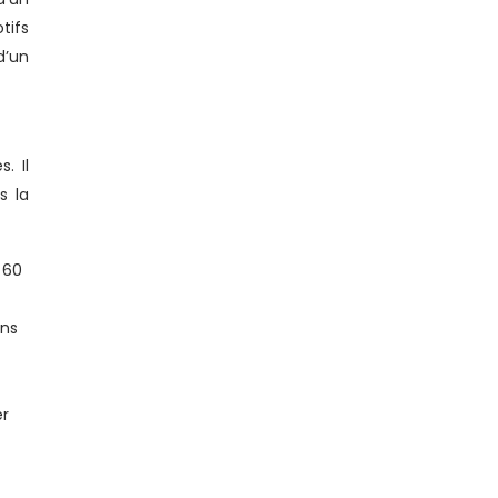
tifs
d’un
. Il
s la
 60
ins
er