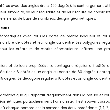
atères avec des angles droits (90 degrés). Ils sont largement util
r simplicité, de leur régularité et de leur facilité de construct
s éléments de base de nombreux designs géométriques.
dessins
 géométriques avec tous les côtés de même longueur et tous
r nombre de côtés et leur angle au centre. Les polygones régul
e pour les créateurs de motifs géométriques, offrant une gr
ers et de leurs propriétés : Le pentagone régulier a 5 côtés e
régulier a 6 côtés et un angle au centre de 60 degrés. L’octo
 45 degrés. Le décagone régulier a 10 côtés et un angle au centr
 mathématique qui apparaît fréquemment dans la nature et l’art
 géométriques particulièrement harmonieux. Il est souvent assoc
 où chaque nombre est la somme des deux précédents (1, 1, 2, 3