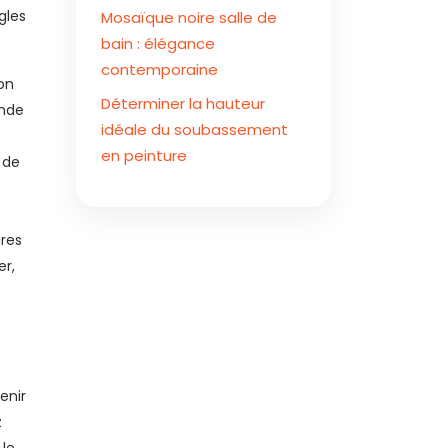
gles
Mosaïque noire salle de
bain : élégance
contemporaine
on
Déterminer la hauteur
ande
idéale du soubassement
en peinture
 de
ires
er,
enir
z