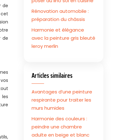
poser du lino sol en cuisine
r de
Rénovation automobile :
 cet
préparation du châssis
sion
Harmonie et élégance
otre
avec la peinture gris bleuté
r de
leroy merlin
Articles similaires
 vos
tout
Avantages d’une peinture
 les
respirante pour traiter les
ture
murs humides
Harmonie des couleurs :
peindre une chambre
adulte en beige et blanc
ils,