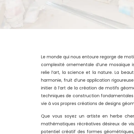
Le monde qui nous entoure regorge de motifs géométriques. De la structure cristalline d’un flocon de neige à la
complexité ornementale d’une mosaïque isl
relie l’art, la science et la nature. La be
harmonie, fruit d’une application rigoureuse
initier à l’art de la création de motifs géom
techniques de construction fondamentales et
vie à vos propres créations de designs géom
Que vous soyez un artiste en herbe cherc
mathématiques récréatives désireux de visu
potentiel créatif des formes géométriques