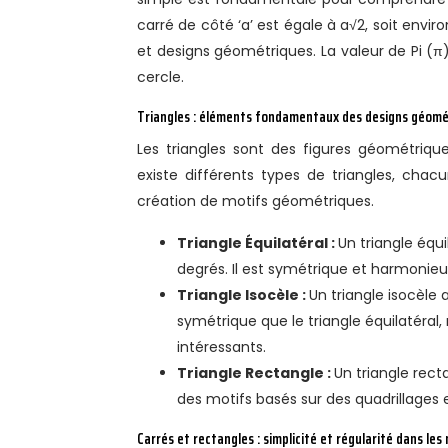
carré de côté ‘a’ est égale à a√2, soit envir
et designs géométriques. La valeur de Pi (π),
cercle.
Triangles : éléments fondamentaux des designs géomé
Les triangles sont des figures géométrique
existe différents types de triangles, chac
création de motifs géométriques.
Triangle Équilatéral :
Un triangle équ
degrés. Il est symétrique et harmonie
Triangle Isocèle :
Un triangle isocèle
symétrique que le triangle équilatéral,
intéressants.
Triangle Rectangle :
Un triangle recta
des motifs basés sur des quadrillages e
Carrés et rectangles : simplicité et régularité dans les