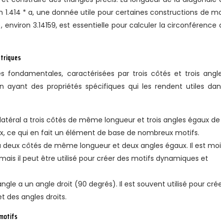
on 1.414 * a, une donnée utile pour certaines constructions de mo
 environ 3.14159, est essentielle pour calculer la circonférence 
triques
s fondamentales, caractérisées par trois côtés et trois angles
un ayant des propriétés spécifiques qui les rendent utiles dan
ilatéral a trois côtés de même longueur et trois angles égaux de
ux, ce qui en fait un élément de base de nombreux motifs.
 a deux côtés de même longueur et deux angles égaux. Il est mo
 mais il peut être utilisé pour créer des motifs dynamiques et
ngle a un angle droit (90 degrés). Il est souvent utilisé pour cré
t des angles droits.
 motifs