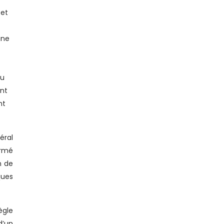
 et
gne
du
int
nt
éral
ormé
n de
ques
ègle
d’un