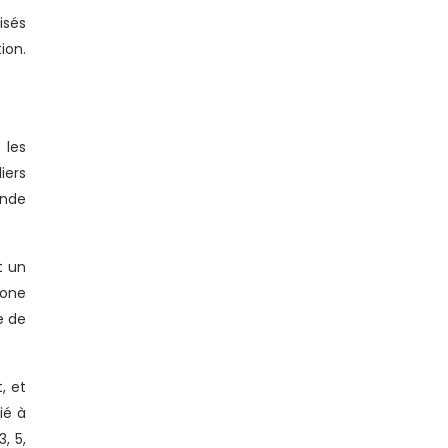
isés
ion.
 les
iers
ande
t un
gone
e de
, et
ié à
, 5,