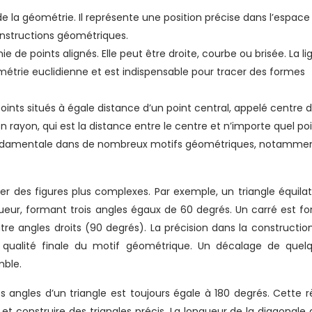
de la géométrie. Il représente une position précise dans l’espace
onstructions géométriques.
ie de points alignés. Elle peut être droite, courbe ou brisée. La li
métrie euclidienne et est indispensable pour tracer des formes
oints situés à égale distance d’un point central, appelé centre 
son rayon, qui est la distance entre le centre et n’importe quel po
fondamentale dans de nombreux motifs géométriques, notamme
 des figures plus complexes. Par exemple, un triangle équilat
eur, formant trois angles égaux de 60 degrés. Un carré est f
e angles droits (90 degrés). La précision dans la constructio
 qualité finale du motif géométrique. Un décalage de quel
mble.
 angles d’un triangle est toujours égale à 180 degrés. Cette r
 construire des triangles précis. La longueur de la diagonale 