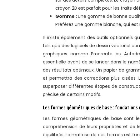
sur des détails complexes. Le crayon de
crayon 2B est parfait pour les traits défi
Gomme :
Une gomme de bonne qualité 
Préférez une gomme blanche, qui est 
Il existe également des outils optionnels q
tels que des logiciels de dessin vectoriel c
graphiques comme Procreate ou Autodesk
essentielle avant de se lancer dans le numé
des résultats optimaux. Un papier de gram
et permettra des corrections plus aisées. 
superposer différentes étapes de constructi
précise de certains motifs.
Les formes géométriques de base : fondations 
Les formes géométriques de base sont le
compréhension de leurs propriétés et de le
équilibrés. La maîtrise de ces formes est f