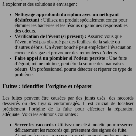
à explorer et des solutions à envisager :
Nettoyage approfondi du siphon avec un nettoyant
désinfectant :
Utilisez un produit spécialement conçu pour
éliminer les bactéries et les résidus organiques responsables
des odeurs.
Vérification de l’évent (si présent) :
Assurez-vous que
l’évent n’est pas obstrué par des feuilles, de la saleté ou
d’autres débris. Un évent bouché peut empêcher l’évacuation
correcte des gaz et provoquer des remontées d’odeurs.
Faire appel à un plombier si l’odeur persiste :
Une fuite
d’égout, même minime, peut être la source des mauvaises
odeurs. Un professionnel pourra détecter et réparer ce type de
problème.
Fuites : identifier l’origine et réparer
Les fuites peuvent être causées par des joints usés, des raccords
desserrés ou des tuyaux endommagés. Il est crucial de localiser
précisément l’origine de la fuite pour effectuer la réparation
adéquate. Voici les solutions courantes :
Serrer les raccords :
Utilisez une clé à molette pour resserrer
délicatement les raccords qui présentent des signes de fuite.
Attention à ne pas trop serrer, car cela pourrait endommager