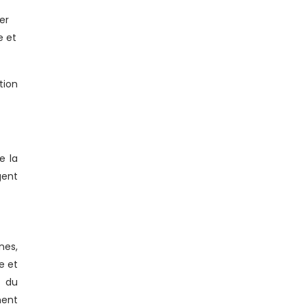
er
e et
tion
e la
gent
nes,
e et
e du
ment