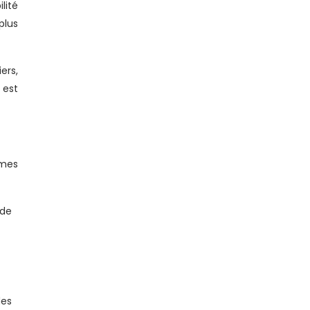
lité
plus
ers,
 est
èmes
 de
des