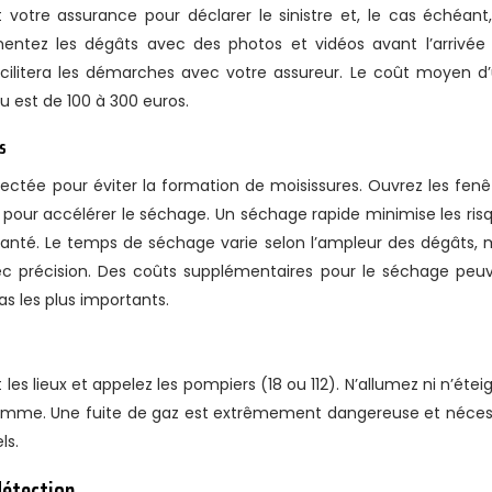
 votre assurance pour déclarer le sinistre et, le cas échéant,
ntez les dégâts avec des photos et vidéos avant l’arrivée
cilitera les démarches avec votre assureur. Le coût moyen d
u est de 100 à 300 euros.
s
ffectée pour éviter la formation de moisissures. Ouvrez les fenê
rs pour accélérer le séchage. Un séchage rapide minimise les ris
santé. Le temps de séchage varie selon l’ampleur des dégâts, 
ec précision. Des coûts supplémentaires pour le séchage peu
as les plus importants.
s lieux et appelez les pompiers (18 ou 112). N’allumez ni n’étei
e flamme. Une fuite de gaz est extrêmement dangereuse et néces
ls.
détection