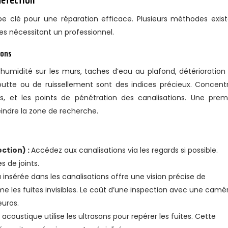
tape clé pour une réparation efficace. Plusieurs méthodes exist
res nécessitant un professionnel.
ions
’humidité sur les murs, taches d’eau au plafond, détérioration
outte ou de ruissellement sont des indices précieux. Concent
ds, et les points de pénétration des canalisations. Une prem
eindre la zone de recherche.
ection) :
Accédez aux canalisations via les regards si possible.
s de joints.
insérée dans les canalisations offre une vision précise de
ême les fuites invisibles. Le coût d’une inspection avec une camé
euros.
acoustique utilise les ultrasons pour repérer les fuites. Cette