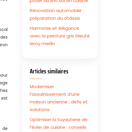
poser du lino sol en cuisine
Rénovation automobile :
préparation du châssis
Harmonie et élégance
ocal
avec la peinture gris bleuté
 des
leroy merlin
iron
Articles similaires
pour
sage
Moderniser
ches
l’assainissement d’une
 est
maison ancienne : défis et
solutions
Optimiser la tuyauterie de
l’évier de cuisine : conseils
n de