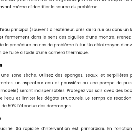
n avant même d’identifier la source du problème.
u principal (souvent à l’extérieur, près de la rue ou dans un l
net fermement dans le sens des aiguilles d’une montre. Prenez
e la procédure en cas de problème futur. Un délai moyen d’env
 de fuite à l’aide d’une caméra thermique.
on
une zone sèche. Utilisez des éponges, seaux, et serpillières 
rtantes, un aspirateur eau et poussière ou une pompe de pui
e modèle) seront indispensables. Protégez vos sols avec des bâ
 l’eau et limiter les dégâts structurels. Le temps de réaction
ire de 50% l’étendue des dommages.
e
fié. Sa rapidité d’intervention est primordiale. En fonctio