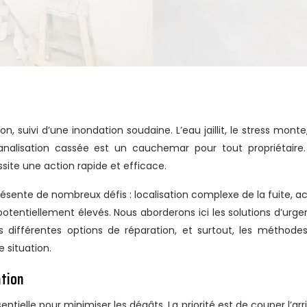
analisation cassée est un cauchemar pour tout propriétaire
ite une action rapide et efficace.
sente de nombreux défis : localisation complexe de la fuite, a
 potentiellement élevés. Nous aborderons ici les solutions d’urge
es différentes options de réparation, et surtout, les méthode
 situation.
ation
entielle pour minimiser les dégâts. La priorité est de couper l’arr