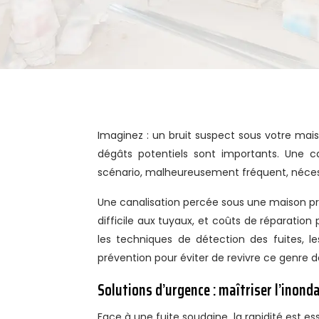
Imaginez : un bruit suspect sous votre maison, suivi d’une inondation soudaine. L’eau jaillit, le stress monte, les
dégâts potentiels sont importants. Une c
scénario, malheureusement fréquent, nécess
Une canalisation percée sous une maison pré
difficile aux tuyaux, et coûts de réparation
les techniques de détection des fuites, l
prévention pour éviter de revivre ce genre de
Solutions d’urgence : maîtriser l’inond
Face à une fuite soudaine, la rapidité est ess