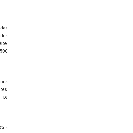
 des
 des
ité.
 500
ions
tes.
. Le
 Ces