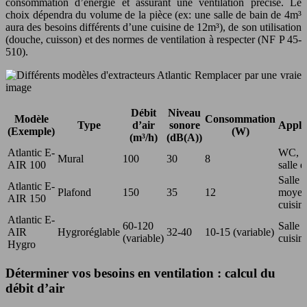
consommation d’énergie et assurant une ventilation précise. Le
choix dépendra du volume de la pièce (ex: une salle de bain de 4m³
aura des besoins différents d’une cuisine de 12m³), de son utilisation
(douche, cuisson) et des normes de ventilation à respecter (NF P 45-
510).
Remplacer par une vraie
image
Débit
Niveau
Modèle
Consommation
Type
d’air
sonore
Appli
(Exemple)
(W)
(m³/h)
(dB(A))
Atlantic E-
WC, pe
Mural
100
30
8
AIR 100
salle d
Salle 
Atlantic E-
Plafond
150
35
12
moyen
AIR 150
cuisin
Atlantic E-
60-120
Salle 
AIR
Hygroréglable
32-40
10-15 (variable)
(variable)
cuisin
Hygro
Déterminer vos besoins en ventilation : calcul du
débit d’air