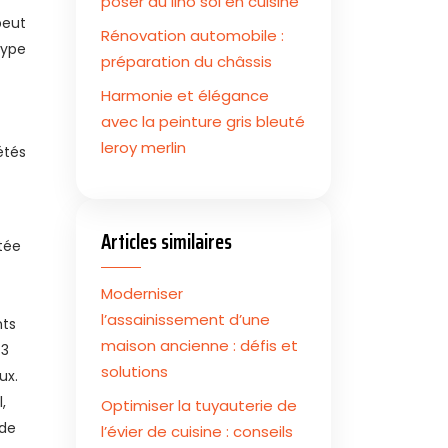
poser du lino sol en cuisine
peut
Rénovation automobile :
type
préparation du châssis
Harmonie et élégance
avec la peinture gris bleuté
leroy merlin
étés
Articles similaires
tée
Moderniser
l’assainissement d’une
nts
maison ancienne : défis et
 3
solutions
ux.
,
Optimiser la tuyauterie de
 de
l’évier de cuisine : conseils