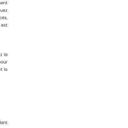
ment
quez
cès,
 est
z la
pour
t la
lant