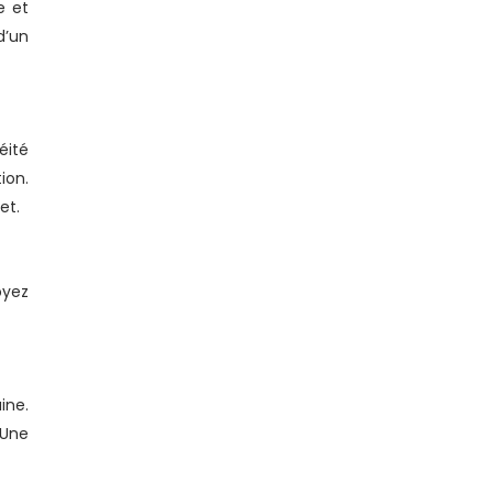
e et
d’un
éité
ion.
et.
oyez
ine.
 Une