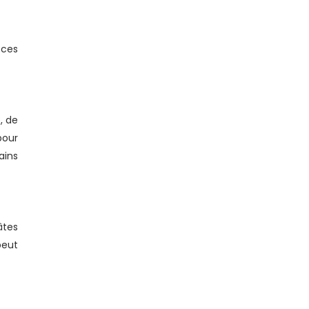
 ces
, de
pour
ains
âtes
peut