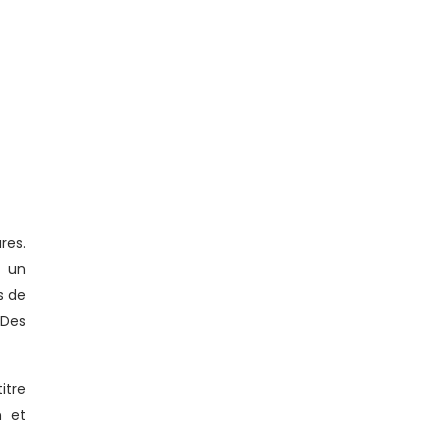
res.
à un
s de
 Des
itre
n et